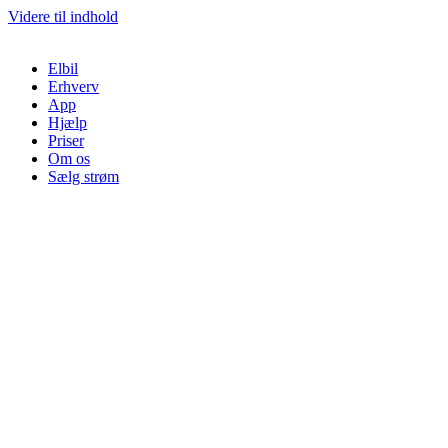
Videre til indhold
Elbil
Erhverv
App
Hjælp
Priser
Om os
Sælg strøm