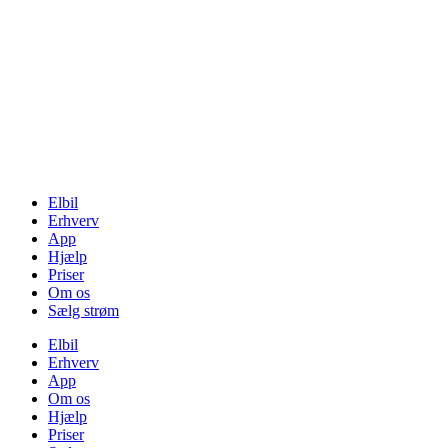
Elbil
Erhverv
App
Hjælp
Priser
Om os
Sælg strøm
Elbil
Erhverv
App
Om os
Hjælp
Priser