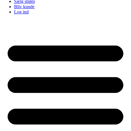
Sælg strøm
Bliv kunde
Log ind