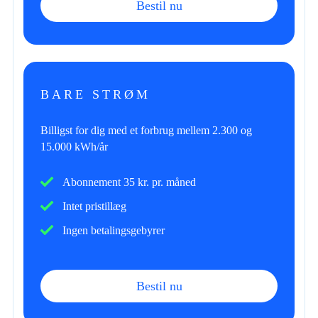
Bestil nu
BARE STRØM
Billigst for dig med et forbrug mellem 2.300 og
15.000 kWh/år
Abonnement 35 kr. pr. måned
Intet pristillæg
Ingen betalingsgebyrer
Bestil nu