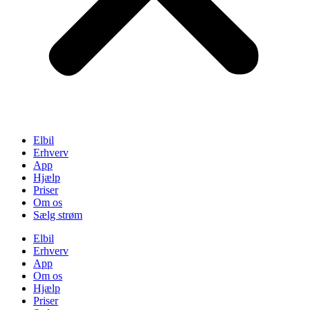
Elbil
Erhverv
App
Hjælp
Priser
Om os
Sælg strøm
Elbil
Erhverv
App
Om os
Hjælp
Priser