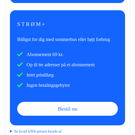
STRØM+
Billigst for dig med sommerhus eller højt forbrug
Abonnement 69 kr.
Op til tre adresser på et abonnement
Intet pristillæg
Ingen betalingsgebyrer
Bestil nu
Se hvad kWh-prisen består af