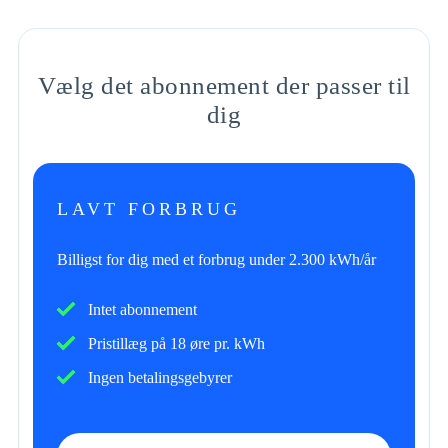
Vælg det abonnement der passer til
dig
LAVT FORBRUG
Billigst for dig med et forbrug under 2.300 kWh/år
Intet abonnement
Pristillæg på 18 øre pr. kWh
Ingen betalingsgebyrer