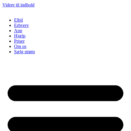
Videre til indhold
Elbil
Erhverv
App
Hjælp
Priser
Om os
Sælg strøm